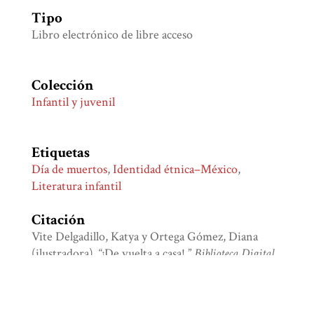
Tipo
Libro electrónico de libre acceso
Colección
Infantil y juvenil
Etiquetas
Día de muertos
,
Identidad étnica–México
,
Literatura infantil
Citación
Vite Delgadillo, Katya y Ortega Gómez, Diana
(ilustradora), “¡De vuelta a casa!,”
Biblioteca Digital
Juan Comas
, consulta 7 de agosto de 2026,
http://bdjc.iia.unam.mx/items/show/864
.