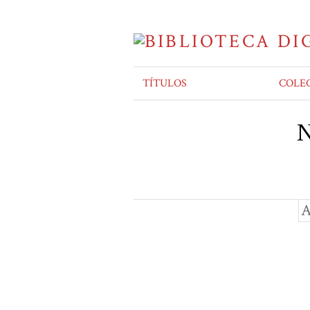
TÍTULOS
COLE
N
A