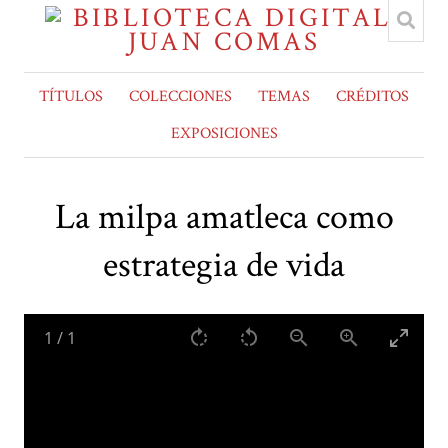
TÍTULOS
COLECCIONES
TEMAS
CRÉDITOS
EXPOSICIONES
La milpa amatleca como
estrategia de vida
1
/
1