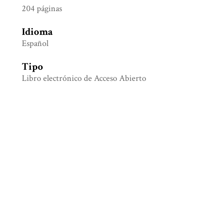
204 páginas
Idioma
Español
Tipo
Libro electrónico de Acceso Abierto
Identificador
eISBN 978-607-8519-17-0
Colección
Etnología y Antropología social
Etiquetas
Agricultura campesina
,
Alimentación
,