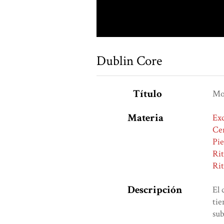
Dublin Core
Título
Mor
Materia
Exc
Ce
Pie
Rit
Rit
Descripción
El 
tie
sub