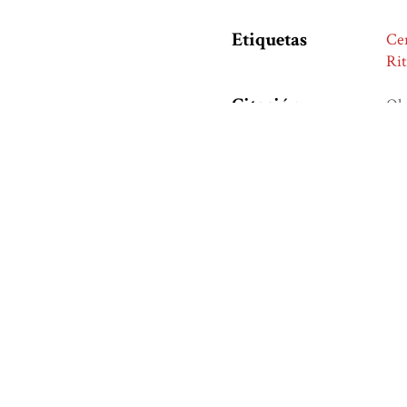
Etiquetas
Ce
Rit
Citación
Ola
fun
ht
Formatos
de
Salida
¿Te agradó este libro?, 
Nombre