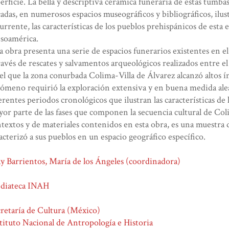
erficie. La bella y descriptiva cerámica funeraria de estas tumba
adas, en numerosos espacios museográficos y bibliográficos, il
urrente, las características de los pueblos prehispánicos de esta 
soamérica.
a obra presenta una serie de espacios funerarios existentes en e
ravés de rescates y salvamentos arqueológicos realizados entre 
el que la zona conurbada Colima-Villa de Álvarez alcanzó altos í
ómeno requirió la exploración extensiva y en buena medida alea
erentes periodos cronológicos que ilustran las características de 
or parte de las fases que componen la secuencia cultural de Col
textos y de materiales contenidos en esta obra, es una muestra d
acterizó a sus pueblos en un espacio geográfico específico.
y Barrientos, María de los Ángeles (coordinadora)
diateca INAH
retaría de Cultura (México)
tituto Nacional de Antropología e Historia