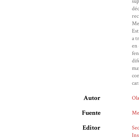
sup
déc
rec
Me
Est
a t
en 
fen
dif
may
con
car
Autor
Ola
Fuente
Me
Editor
Sec
Ins