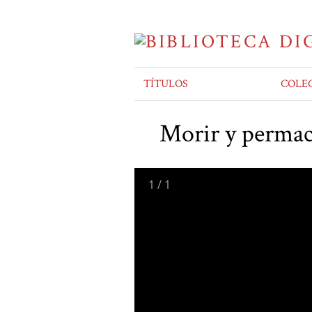
TÍTULOS
COLE
Morir y permace
1
/
1