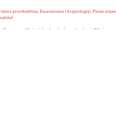
rámica precolombina
,
Excavaciones (Arqueología)
,
Piezas arque
ualidad
y Barrientos, María de los Ángeles (coordinadora), “Morir y pe
erarios en el valle de Colima,”
Biblioteca Digital Juan Comas
, con
tp://bdjc.iia.unam.mx/items/show/777
.
atom
dcmes-xml
json
omeka-xml
deja tu comentario