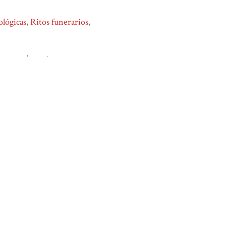
ológicas
,
Ritos funerarios
,
rmacer: los patrones
sulta 8 de agosto de 2026,