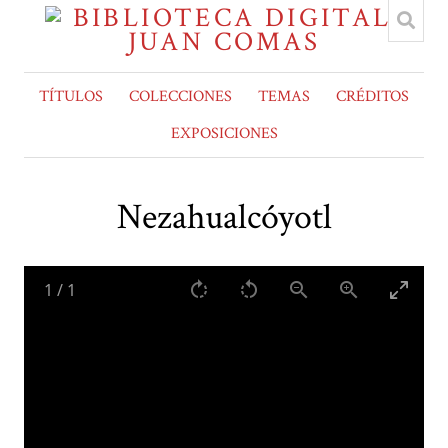
TÍTULOS
COLECCIONES
TEMAS
CRÉDITOS
EXPOSICIONES
Nezahualcóyotl
1
/
1