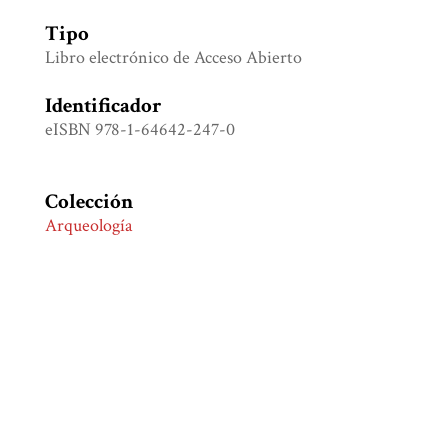
Tipo
Libro electrónico de Acceso Abierto
Identificador
eISBN 978-1-64642-247-0
Colección
Arqueología
Etiquetas
Armas antiguas
,
Iconografía mesoamericana
,
Industria lítica
,
Mayas
,
Mitología
,
Religión
Citación
Bassie-Sweet, Karen, “Maya gods of war,”
Biblioteca
Digital Juan Comas
, consulta 10 de agosto de 2026,