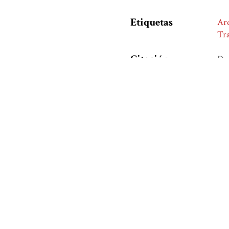
Etiquetas
Ar
Tr
Citación
Dou
con
htt
Formatos
de
Salida
¿Te agradó este libro?, 
Nombre