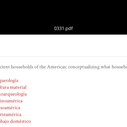
0331.pdf
ient households of the Americas: conceptualizing what househ
queología
tura material
noarqueología
tinoamérica
soamérica
rteamérica
abajo doméstico