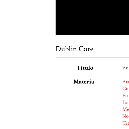
Dublin Core
Título
Anc
Materia
Ar
Cul
Et
La
Me
No
Tr