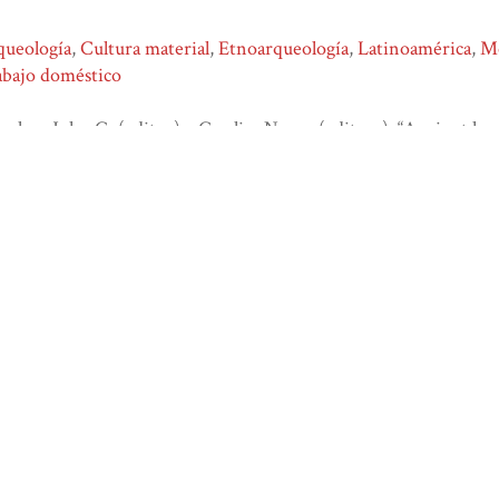
queología
,
Cultura material
,
Etnoarqueología
,
Latinoamérica
,
M
abajo doméstico
glass, John G. (editor) y Gonlin, Nancy (editora), “Ancient ho
ceptualizing what households do,”
Biblioteca Digital Juan Comas
,
p://bdjc.iia.unam.mx/items/show/331
.
atom
dcmes-xml
json
omeka-xml
deja tu comentario