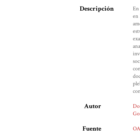
Descripción
En 
en 
ame
est
exa
ana
inv
soc
con
doc
ple
con
Autor
Dou
Gon
Fuente
OA