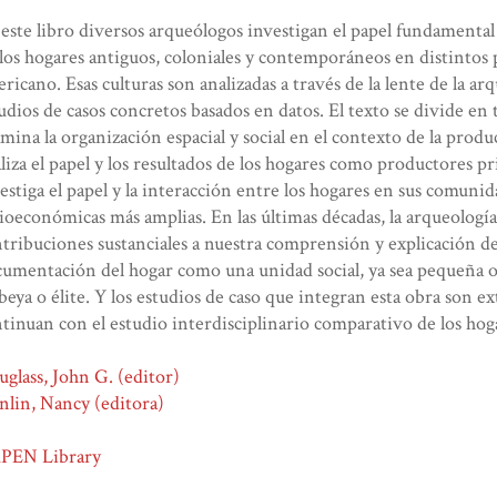
este libro diversos arqueólogos investigan el papel fundamenta
los hogares antiguos, coloniales y contemporáneos en distintos
ricano. Esas culturas son analizadas a través de la lente de la a
udios de casos concretos basados ​​en datos. El texto se divide en 
mina la organización espacial y social en el contexto de la produc
liza el papel y los resultados de los hogares como productores pri
estiga el papel y la interacción entre los hogares en sus comunida
ioeconómicas más amplias. En las últimas décadas, la arqueologí
tribuciones sustanciales a nuestra comprensión y explicación del
umentación del hogar como una unidad social, ya sea pequeña o 
beya o élite. Y los estudios de caso que integran esta obra son
tinuan con el estudio interdisciplinario comparativo de los hog
glass, John G. (editor)
lin, Nancy (editora)
PEN Library