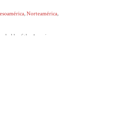
esoamérica
,
Norteamérica
,
useholds of the Americas:
 consulta 7 de agosto de 2026,