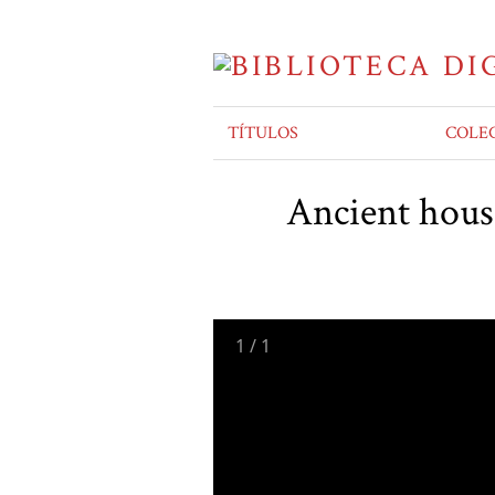
TÍTULOS
COLE
Ancient hous
1
/
1