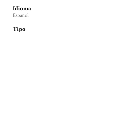
Idioma
Español
Tipo
Libro electrónico de Acceso Abierto
Colección
Etnología y Antropología social
Etiquetas
Mayas
,
Migración
,
Migración laboral
Citación
Labrecque, Marie France, “La migración temporal
de los mayas de Yucatán a Canadá: la dialéctica de
la movilidad,”
Biblioteca Digital Juan Comas
,