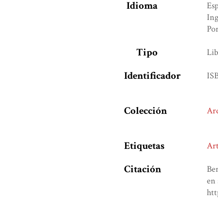
Idioma
Es
Ing
Po
Tipo
Lib
Identificador
IS
Colección
Ar
Etiquetas
Art
Citación
Ber
en 
htt
Formatos