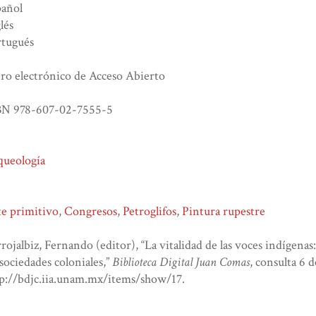
pañol
lés
rtugués
ro electrónico de Acceso Abierto
BN 978-607-02-7555-5
queología
e primitivo
,
Congresos
,
Petroglifos
,
Pintura rupestre
rojalbiz, Fernando (editor), “La vitalidad de las voces indígenas
sociedades coloniales,”
Biblioteca Digital Juan Comas
, consulta 6 
p://bdjc.iia.unam.mx/items/show/17
.
atom