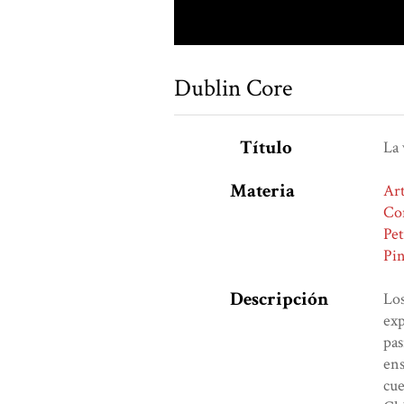
Dublin Core
Título
La 
Materia
Art
Co
Pet
Pin
Descripción
Los
exp
pas
ens
cue