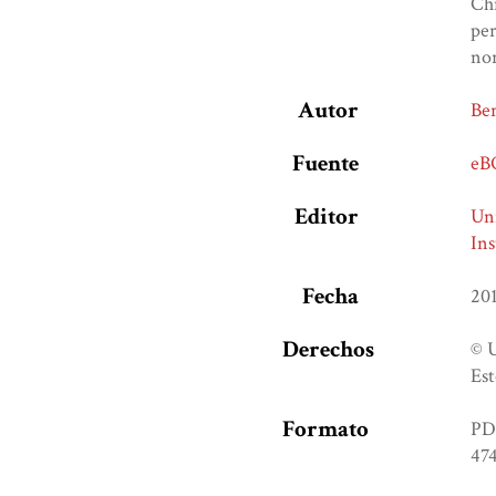
Chi
per
nor
Autor
Ber
Fuente
eB
Editor
Un
Ins
Fecha
20
Derechos
© 
Est
Formato
PD
474