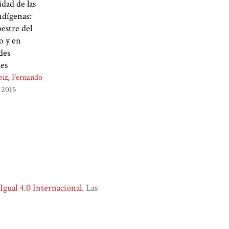
idad de las
ndígenas:
pestre del
o y en
des
les
biz, Fernando
2015
ual 4.0 Internacional
. Las