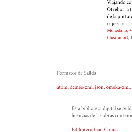
Viajando c
Otrébor: a 
de la pintur
rupestre
Mohedano, V
(ilustrador)
Formatos de Salida
atom
,
dcmes-xml
,
json
,
omeka-xml
,
Esta biblioteca digital se pub
licencias de las obras conteni
Biblioteca Juan Comas