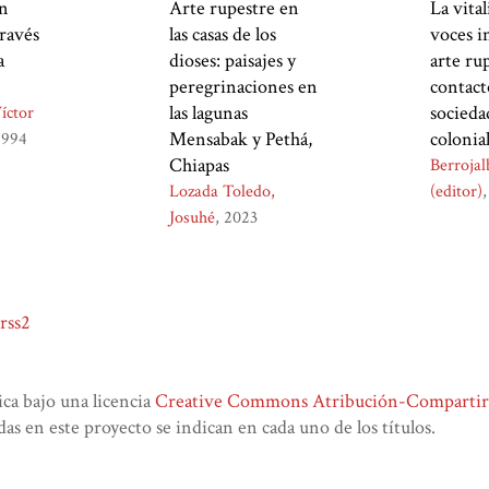
on
Arte rupestre en
La vital
través
las casas de los
voces i
a
dioses: paisajes y
arte ru
peregrinaciones en
contact
las lagunas
socieda
íctor
Mensabak y Pethá,
colonia
1994
Chiapas
Berrojal
Lozada Toledo,
(editor)
Josuhé
2023
rss2
lica bajo una licencia
Creative Commons Atribución-CompartirIg
das en este proyecto se indican en cada uno de los títulos.