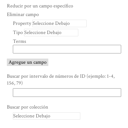
Search Property
Tipo de búsqueda
Términos de búsqueda
Ensamblador de Búsqueda
Reducir por un campo específico
Number
Eliminar campo
of
Property
rows
Tipo
in
"Reducir
Terms
por
un
campo
Agregue un campo
específico":
1
Buscar por intervalo de números de ID (ejemplo: 1-4,
156, 79)
Buscar por colección