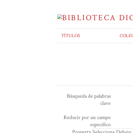
TÍTULOS
COLE
Búsqueda de palabras
clave
Ensamblador de Búsqueda
Términos de búsqueda
Tipo de búsqueda
Search Property
Reducir por un campo
Number
específico
of
Property