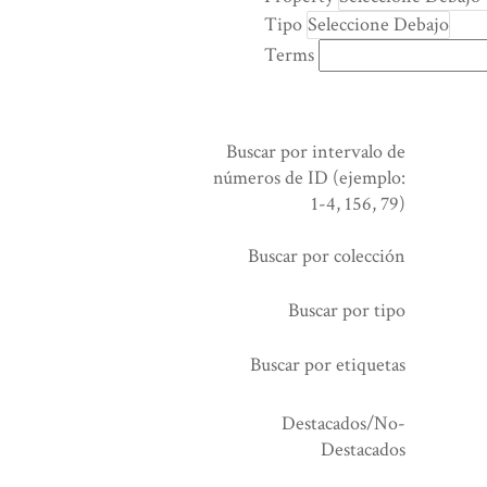
rows
Tipo
in
Terms
"Reducir
por
un
campo
Buscar por intervalo de
específico":
números de ID (ejemplo:
1
1-4, 156, 79)
Buscar por colección
Buscar por tipo
Buscar por etiquetas
Destacados/No-
Destacados