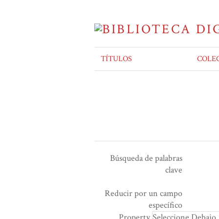
TÍTULOS
COLE
Búsqueda de palabras
clave
Ensamblador de Búsqueda
Términos de búsqueda
Tipo de búsqueda
Search Property
Reducir por un campo
Number
específico
of
Property