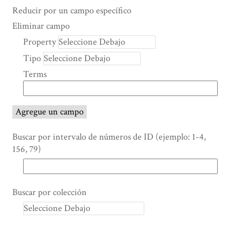
Search Property
Tipo de búsqueda
Términos de búsqueda
Ensamblador de Búsqueda
Reducir por un campo específico
Number
Eliminar campo
of
Property
rows
Tipo
in
"Reducir
Terms
por
un
campo
Agregue un campo
específico":
1
Buscar por intervalo de números de ID (ejemplo: 1-4,
156, 79)
Buscar por colección