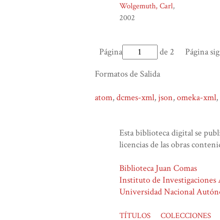
Wolgemuth, Carl
2002
Página
de 2
Página si
Formatos de Salida
atom
,
dcmes-xml
,
json
,
omeka-xml
,
Esta biblioteca digital se pub
licencias de las obras conteni
Biblioteca Juan Comas
Instituto de Investigaciones
Universidad Nacional Autó
TÍTULOS
COLECCIONES