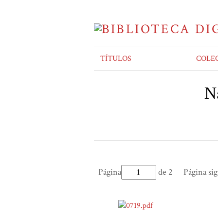
TÍTULOS
COLE
Na
Página
de 2
Página si