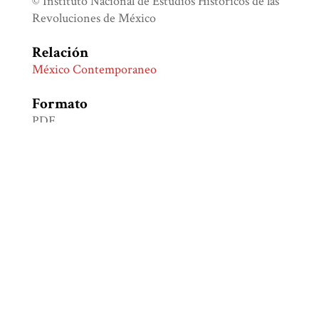
© Instituto Nacional de Estudios Históricos de las
Revoluciones de México
Relación
México Contemporaneo
Formato
PDF
266 páginas
Idioma
Español
Tipo
Libro electrónico de libre acceso
Identificador
ISBN 978-607-549-531-6