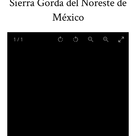
Sierra Gorda del Noreste de
México
1
/
1