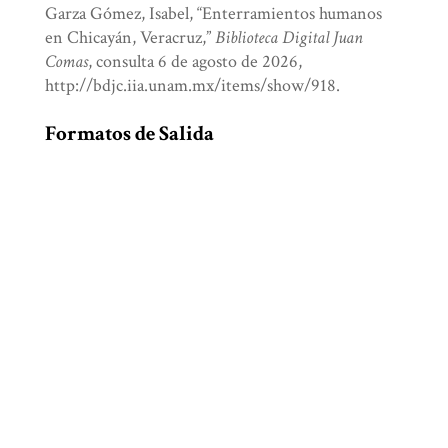
Garza Gómez, Isabel, “Enterramientos humanos
en Chicayán, Veracruz,”
Biblioteca Digital Juan
Comas
, consulta 6 de agosto de 2026,
http://bdjc.iia.unam.mx/items/show/918
.
Formatos de Salida
atom
dcmes-xml
json
omeka-xml
¿Te agradó este libro?, deja tu
comentario
Nombre