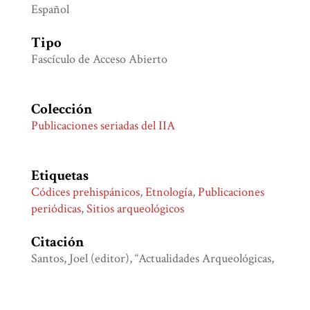
Español
Tipo
Fascículo de Acceso Abierto
Colección
Publicaciones seriadas del IIA
Etiquetas
Códices prehispánicos
,
Etnología
,
Publicaciones
periódicas
,
Sitios arqueológicos
Citación
Santos, Joel (editor), “Actualidades Arqueológicas,
número 24,”
Biblioteca Digital Juan Comas
, consulta
7 de agosto de 2026,
http://bdjc.iia.unam.mx/items/show/838
.