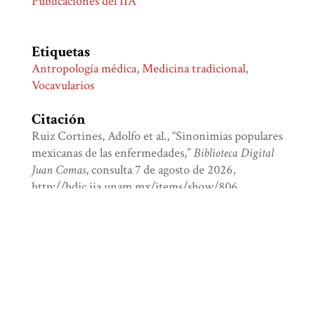
Publicaciones del IIA
Etiquetas
Antropología médica
,
Medicina tradicional
,
Vocavularios
Citación
Ruiz Cortines, Adolfo et al., “Sinonimias populares
mexicanas de las enfermedades,”
Biblioteca Digital
Juan Comas
, consulta 7 de agosto de 2026,
http://bdjc.iia.unam.mx/items/show/806
.
Formatos de Salida
atom
dcmes-xml
json
omeka-xml