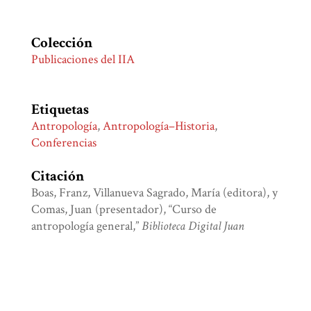
Colección
Publicaciones del IIA
Etiquetas
Antropología
,
Antropología–Historia
,
Conferencias
Citación
Boas, Franz, Villanueva Sagrado, María (editora), y
Comas, Juan (presentador), “Curso de
antropología general,”
Biblioteca Digital Juan
Comas
, consulta 9 de agosto de 2026,
http://bdjc.iia.unam.mx/items/show/795
.
Formatos de Salida
atom