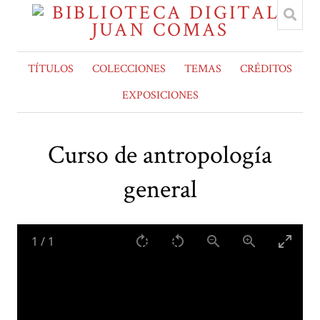
TÍTULOS
COLECCIONES
TEMAS
CRÉDITOS
EXPOSICIONES
Curso de antropología
general
1
/
1