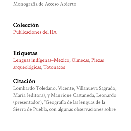
Monografía de Acceso Abierto
Colección
Publicaciones del IIA
Etiquetas
Lenguas indígenas–México
,
Olmecas
,
Piezas
arqueológicas
,
Totonacos
Citación
Lombardo Toledano, Vicente, Villanueva Sagrado,
María (editora), y Manrique Castañeda, Leonardo
(presentador), “Geografía de las lenguas de la
Sierra de Puebla, con algunas observaciones sobre
sus primeros y actuales pobladores,”
Biblioteca
Digital Juan Comas
, consulta 8 de agosto de 2026,
http://bdjc.iia.unam.mx/items/show/786
.