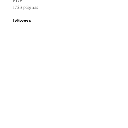
PDF
1723 páginas
Idioma
Español
Tipo
Libro electrónico de libre acceso
Identificador
ISBN 978-607-30-8016-3
Colección
Arqueología
Etiquetas
Excavaciones (Arqueología)
,
Mesoamérica
,
Sitios