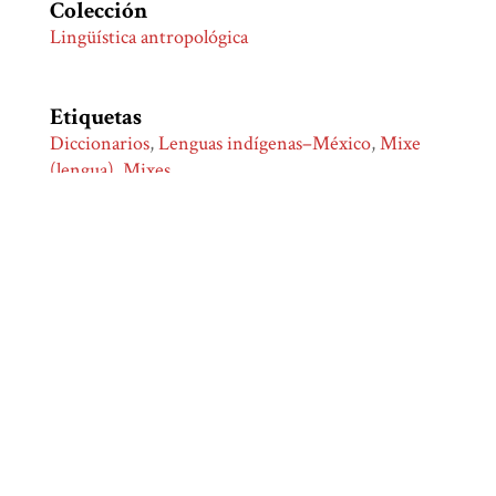
Colección
Lingüística antropológica
Etiquetas
Diccionarios
,
Lenguas indígenas–México
,
Mixe
(lengua)
,
Mixes
Citación
Dieterman, Julia (compiladora) et al., “Breve
diccionario del mixe del Istmo Mogoñé Viejo,
Oaxaca,”
Biblioteca Digital Juan Comas
, consulta 7 de
agosto de 2026,
http://bdjc.iia.unam.mx/items/show/691
.
Formatos de Salida
atom
dcmes-xml
json