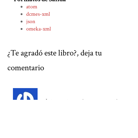
atom
dcmes-xml
json
omeka-xml
¿Te agradó este libro?, deja tu
comentario
Interesante, gracias por compartir
Diego Huanca
Responder