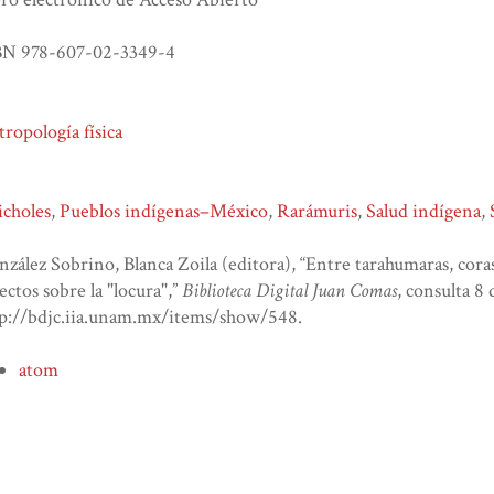
BN 978-607-02-3349-4
ropología física
icholes
,
Pueblos indígenas–México
,
Rarámuris
,
Salud indígena
,
zález Sobrino, Blanca Zoila (editora), “Entre tarahumaras, coras
ectos sobre la "locura",”
Biblioteca Digital Juan Comas
, consulta 8
tp://bdjc.iia.unam.mx/items/show/548
.
atom
dcmes-xml
json
omeka-xml