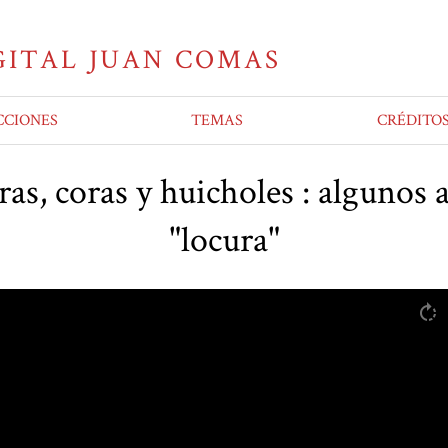
CCIONES
TEMAS
CRÉDITO
as, coras y huicholes : algunos a
"locura"