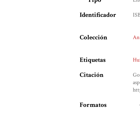
Identificador
IS
Colección
Ant
Etiquetas
Hu
Citación
Gon
asp
ht
Formatos
de
Salida