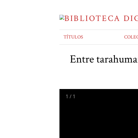
TÍTULOS
COLE
Entre tarahumar
1
/
1