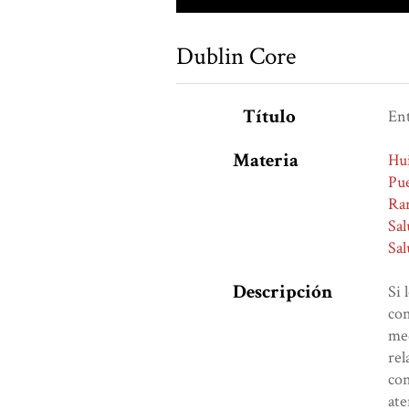
Dublin Core
Título
Ent
Materia
Hu
Pu
Ra
Sal
Sal
Descripción
Si 
con
med
rel
con
ate