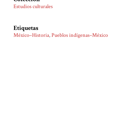
Estudios culturales
Etiquetas
México–Historia
,
Pueblos indígenas–México
Citación
Rozat Dupeyron, Guy, “Indios imaginarios e
indios reales en los relatos de la Conquista de
México,”
Biblioteca Digital Juan Comas
, consulta 7
de agosto de 2026,
http://bdjc.iia.unam.mx/items/show/519
.
Formatos de Salida
atom
dcmes-xml
json
omeka-xml