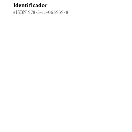
Identificador
eISBN 978-3-11-066939-8
Colección
Estudios culturales
Etiquetas
Estudios culturales
,
Globalización
,
Métodos de
investigación social
Citación
Bachmann-Medick, Doris (editora), Kugele, Jens
(editor), y Nünning, Ansgar (editor), “Futures of
the study of culture: interdisciplinary
perspectives, global challenges,”
Biblioteca Digital
Juan Comas
, consulta 7 de agosto de 2026,