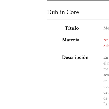
Dublin Core
Título
Med
Materia
An
Sal
Descripción
En 
el 
med
aco
en 
ocu
de 
de 
La 