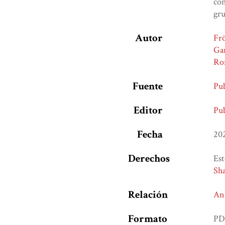
con
gru
Autor
Frö
Gar
Ro
Fuente
Pu
Editor
Pub
Fecha
20
Derechos
Est
Sha
Relación
An
Formato
PD