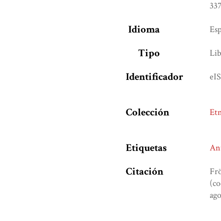
337
Idioma
Es
Tipo
Lib
Identificador
eI
Colección
Etn
Etiquetas
An
Citación
Frö
(co
ago
Formatos