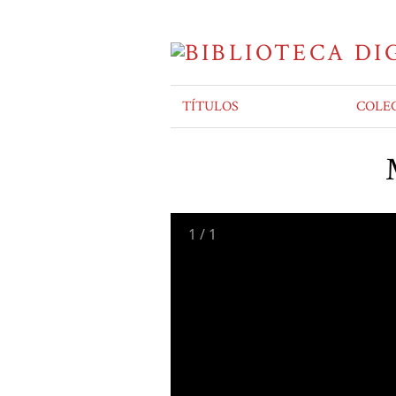
TÍTULOS
COLE
1
/
1