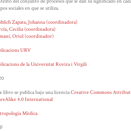
texto del conjunto de procesos que le dan su significado en cada
pos sociales en que se utiliza.
hlich Zapata, Johanna (coordinadora)
cía, Cecilia (coordinadora)
maní, Oriol (coordinador)
blicacions URV
licacions de la Universitat Rovira i Virgili
20
e libro se publica bajo una licencia
Creative Commons Attribu
reAlike 4.0 International
tropología Mèdica
F