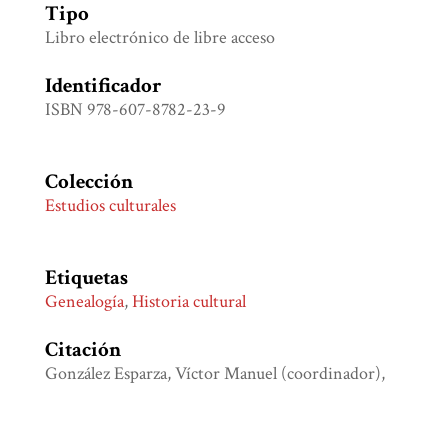
Tipo
Libro electrónico de libre acceso
Identificador
ISBN 978-607-8782-23-9
Colección
Estudios culturales
Etiquetas
Genealogía
,
Historia cultural
Citación
González Esparza, Víctor Manuel (coordinador),
“Familia, mestizaje y genealogía,”
Biblioteca Digital
Juan Comas
, consulta 7 de agosto de 2026,
http://bdjc.iia.unam.mx/items/show/407
.