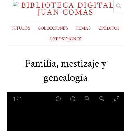
TÍTULOS
COLECCIONES
TEMAS
CRÉDITOS
EXPOSICIONES
Familia, mestizaje y
genealogía
1
/
1