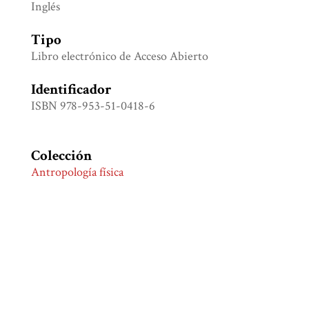
Inglés
Tipo
Libro electrónico de Acceso Abierto
Identificador
ISBN 978-953-51-0418-6
Colección
Antropología física
Etiquetas
Antropología polifónica
,
Estudios biofísicos
,
Psicología cultural
,
Transdisciplinariedad
Citación
Canevacci, Massimo (editor), “Polyphonic