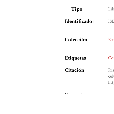
Tipo
Lib
Identificador
IS
Colección
Est
Etiquetas
Com
Citación
Riz
cul
ht
Formatos
de
Salida