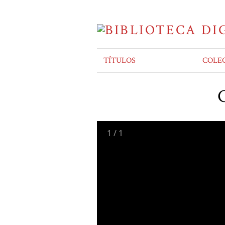
TÍTULOS
COLE
C
1
/
1