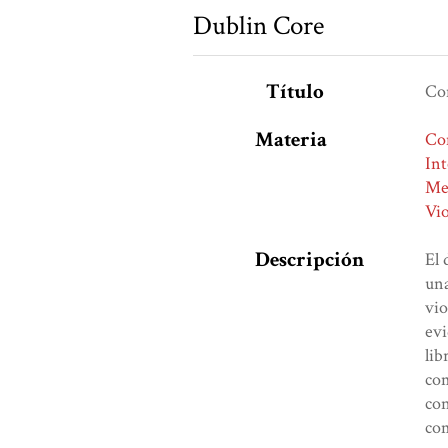
Dublin Core
Título
Com
Materia
Com
Int
Me
Vio
Descripción
El 
una
vio
evi
lib
com
con
com