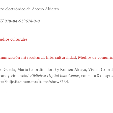
ro electrónico de Acceso Abierto
BN 978-84-939674-9-9
udios culturales
unicación intercultural
,
Interculturalidad
,
Medios de comunic
o García, Marta (coordinadora) y Romeu Aldaya, Vivian (coord
tura y violencia,”
Biblioteca Digital Juan Comas
, consulta 8 de ago
tp://bdjc.iia.unam.mx/items/show/264
.
atom
dcmes-xml
json
omeka-xml