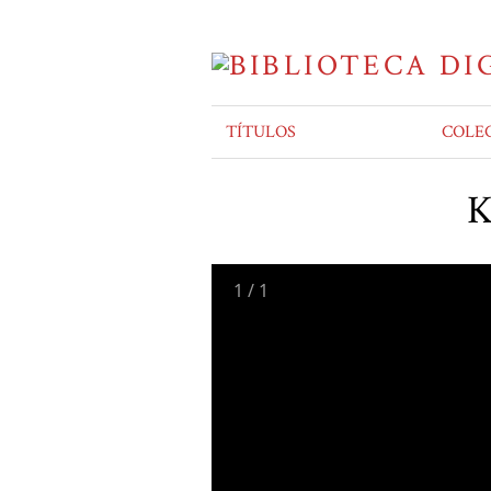
TÍTULOS
COLE
K
1
/
1