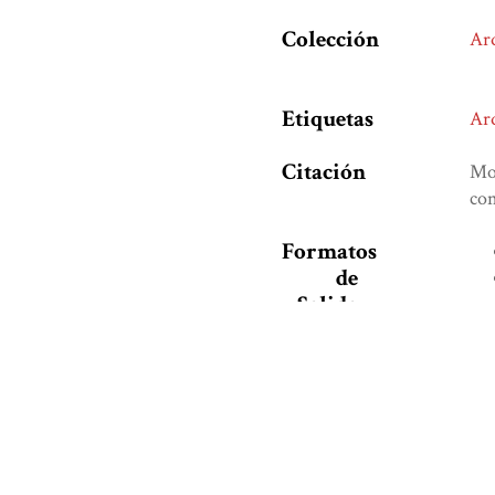
Colección
Ar
Etiquetas
Ar
Citación
Mos
con
Formatos
de
Salida
¿Te agradó este libro?, 