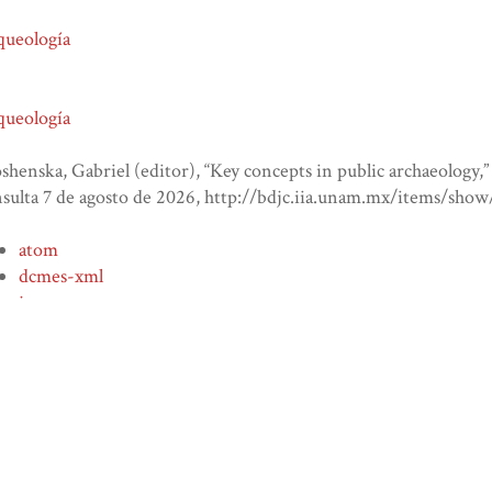
queología
queología
henska, Gabriel (editor), “Key concepts in public archaeology,
sulta 7 de agosto de 2026,
http://bdjc.iia.unam.mx/items/sho
atom
dcmes-xml
json
omeka-xml
deja tu comentario