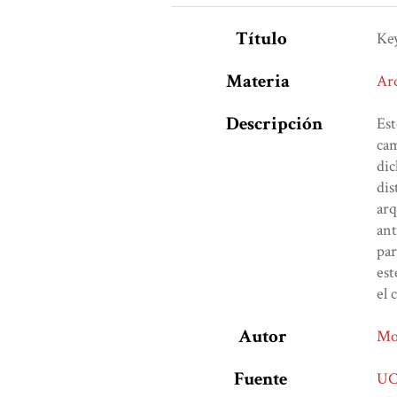
Título
Key
Materia
Ar
Descripción
Est
cam
dic
dis
arq
ant
par
est
el 
Autor
Mos
Fuente
UC