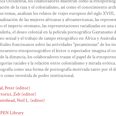
ica Occidental, los colaboradores muestran cómo la etnopornogr
ación de la raza y el colonialismo, así como el conocimiento arch
os temas, analizan los relatos de viajes europeos del siglo XVIII, l
ualización de las mujeres africanas y afroamericanas, las repres
o el imperio otomano, las representaciones racializadas en una 
sileña, el deseo colonial en la película pornográfica Gaytanamo d
eo sexual y el trabajo de campo etnográfico en África y Australia,
 frailes franciscanos sobre las actividades "pecaminosas" de los
encuentro etnopornográfico el lector o espectador imagina el co
de la distancia, los colaboradores trazan el papel de la etnoporno
egorías raciales y la relación entre colonialismo y mirada erótica.
ografía como una forma de pornografía motivada tanto por el de
o como investida de poder institucional.
al, Peter (editor)
torici, Zeb (editor)
tehead, Neil L. (editor)
PEN Library