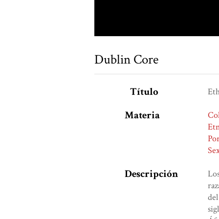
Dublin Core
Título
Eth
Materia
Co
Etn
Por
Sex
Descripción
Los
raz
del
sig