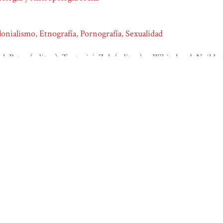
lonialismo
,
Etnografía
,
Pornografía
,
Sexualidad
al, Peter (editor), Tortorici, Zeb (editor), y Whitehead, Neil L. 
hnopornography: sexuality, colonialism, and archival knowledge
mas
, consulta 7 de agosto de 2026,
http://bdjc.iia.unam.mx/ite
atom
dcmes-xml
json
omeka-xml
deja tu comentario