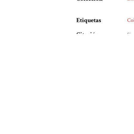
Etiquetas
Co
Citación
Sig
“Et
Co
Formatos
de
Salida
¿Te agradó este libro?, 
Nombre