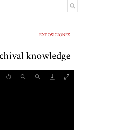
S
EXPOSICIONES
rchival knowledge