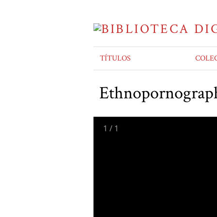
TÍTULOS
COLE
Ethnopornography
1
/
1