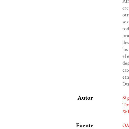
Áfr
cre
otr
sex
tod
bra
des
los
el 
des
cat
etn
Otr
Autor
Sig
Tor
Whi
Fuente
OA