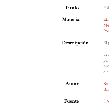
Título
Pol
Materia
Et
Me
Po
Descripción
El 
en 
det
par
pr
eje
Autor
Kur
Bar
Fuente
OA