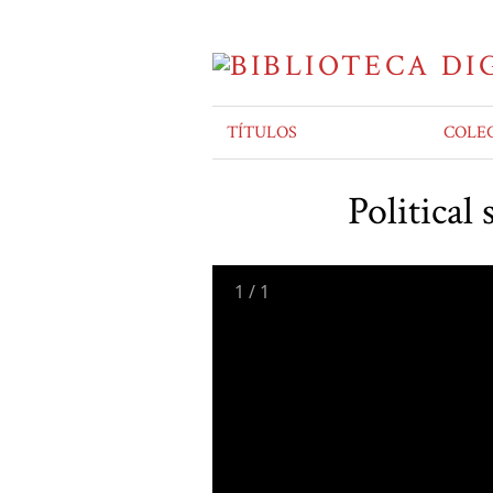
TÍTULOS
COLE
Political
1
/
1