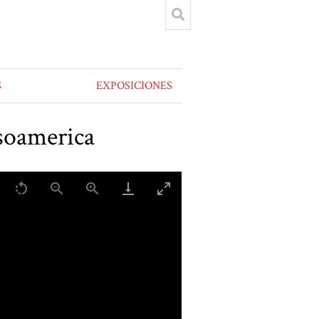
S
EXPOSICIONES
esoamerica