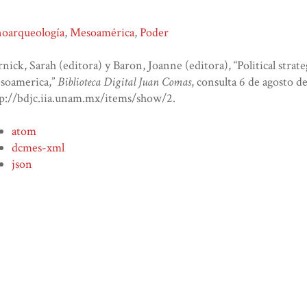
noarqueología
,
Mesoamérica
,
Poder
nick, Sarah (editora) y Baron, Joanne (editora), “Political stra
soamerica,”
Biblioteca Digital Juan Comas
, consulta 6 de agosto d
tp://bdjc.iia.unam.mx/items/show/2
.
atom
dcmes-xml
json
omeka-xml
deja tu comentario