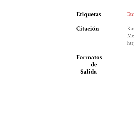
Etiquetas
Et
Citación
Kur
Me
ht
Formatos
de
Salida
¿Te agradó este libro?, 
Nombre