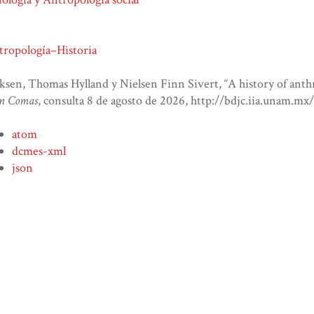
tropología–Historia
ksen, Thomas Hylland y Nielsen Finn Sivert, “A history of anth
an Comas
, consulta 8 de agosto de 2026,
http://bdjc.iia.unam.mx
atom
dcmes-xml
json
omeka-xml
deja tu comentario