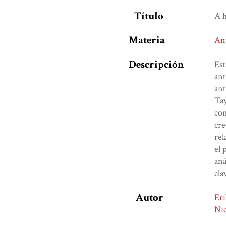
Título
A h
Materia
An
Descripción
Est
ant
ant
Tay
con
cre
rel
el 
aná
cla
Autor
Er
Nie