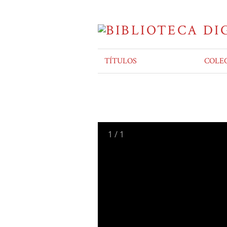
TÍTULOS
COLE
1
/
1