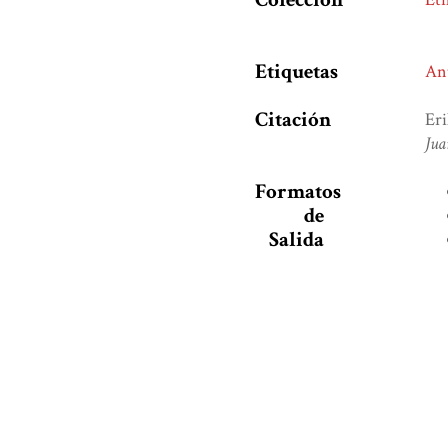
Etiquetas
An
Citación
Eri
Ju
Formatos
de
Salida
¿Te agradó este libro?, 
Nombre