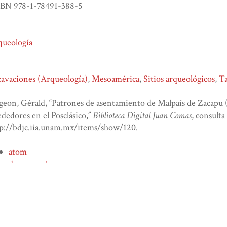
SBN 978-1-78491-388-5
queología
avaciones (Arqueología)
,
Mesoamérica
,
Sitios arqueológicos
,
Ta
eon, Gérald, “Patrones de asentamiento de Malpaís de Zacapu 
ededores en el Posclásico,”
Biblioteca Digital Juan Comas
, consulta
tp://bdjc.iia.unam.mx/items/show/120
.
atom
dcmes-xml
json
omeka-xml