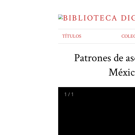
TÍTULOS
COLE
Patrones de a
México
1
/
1