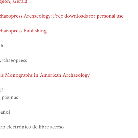
geon, Gérald
haeopress Archaeology: Free downloads for personal use
haeopress Publishing
16
Archaeopress
ris Monographs in American Archaeology
F
 páginas
pañol
ro electrónico de libre acceso