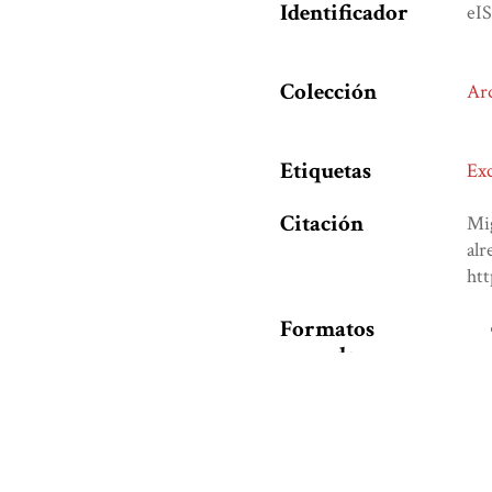
Identificador
eI
Colección
Ar
Etiquetas
Exc
Citación
Mig
alr
ht
Formatos
de
Salida