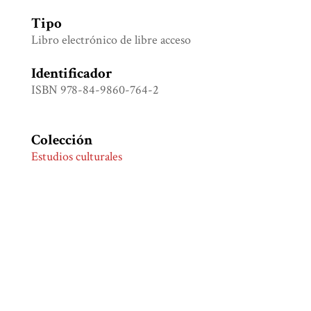
Tipo
Libro electrónico de libre acceso
Identificador
ISBN 978-84-9860-764-2
Colección
Estudios culturales
Etiquetas
Museos
,
Patrimonio cultural
,
Turismo
Citación
Arrieta Urtizberea, Iñaki (editor), “Museos y
turismo: expectativas y realidades,”
Biblioteca
Digital Juan Comas
, consulta 9 de agosto de 2026,