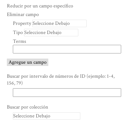
Search Property
Tipo de búsqueda
Términos de búsqueda
Ensamblador de Búsqueda
Reducir por un campo específico
Number
Eliminar campo
of
Property
rows
Tipo
in
"Reducir
Terms
por
un
campo
Agregue un campo
específico":
1
Buscar por intervalo de números de ID (ejemplo: 1-4,
156, 79)
Buscar por colección