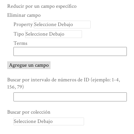
Search Property
Tipo de búsqueda
Términos de búsqueda
Ensamblador de Búsqueda
Reducir por un campo específico
Number
Eliminar campo
of
Property
rows
Tipo
in
"Reducir
Terms
por
un
campo
Agregue un campo
específico":
1
Buscar por intervalo de números de ID (ejemplo: 1-4,
156, 79)
Buscar por colección