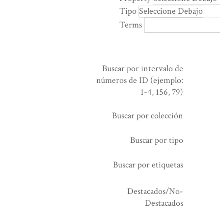
rows
Tipo
in
Terms
"Reducir
por
un
campo
Buscar por intervalo de
específico":
números de ID (ejemplo:
1
1-4, 156, 79)
Buscar por colección
Buscar por tipo
Buscar por etiquetas
Destacados/No-
Destacados