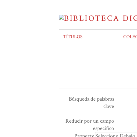
TÍTULOS
COLE
Búsqueda de palabras
clave
Ensamblador de Búsqueda
Términos de búsqueda
Tipo de búsqueda
Search Property
Reducir por un campo
Number
específico
of
Property