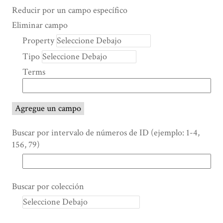
Search Property
Tipo de búsqueda
Términos de búsqueda
Ensamblador de Búsqueda
Reducir por un campo específico
Number
Eliminar campo
of
Property
rows
Tipo
in
"Reducir
Terms
por
un
campo
Agregue un campo
específico":
1
Buscar por intervalo de números de ID (ejemplo: 1-4,
156, 79)
Buscar por colección