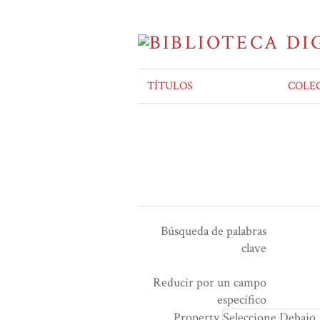
TÍTULOS
COLE
Búsqueda de palabras
clave
Ensamblador de Búsqueda
Términos de búsqueda
Tipo de búsqueda
Search Property
Reducir por un campo
Number
específico
of
Property