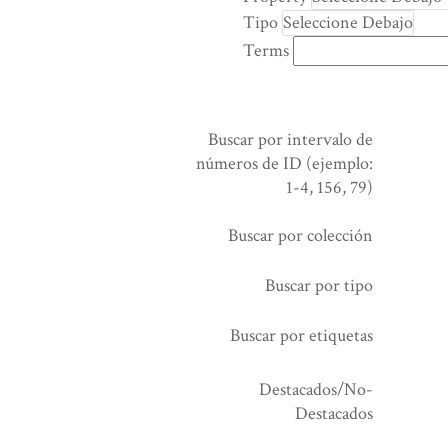
rows
Tipo
in
Terms
"Reducir
por
un
campo
Buscar por intervalo de
específico":
números de ID (ejemplo:
1
1-4, 156, 79)
Buscar por colección
Buscar por tipo
Buscar por etiquetas
Destacados/No-
Destacados