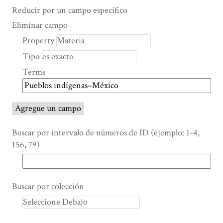
Search Property
Tipo de búsqueda
Términos de búsqueda
Ensamblador de Búsqueda
Reducir por un campo específico
Number
Eliminar campo
of
Property
rows
Tipo
in
"Reducir
Terms
por
un
campo
Agregue un campo
específico":
1
Buscar por intervalo de números de ID (ejemplo: 1-4,
156, 79)
Buscar por colección