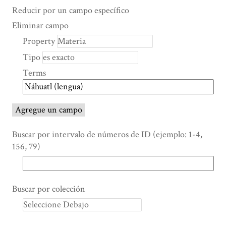
Search Property
Tipo de búsqueda
Términos de búsqueda
Ensamblador de Búsqueda
Reducir por un campo específico
Number
Eliminar campo
of
Property
rows
Tipo
in
"Reducir
Terms
por
un
campo
Agregue un campo
específico":
1
Buscar por intervalo de números de ID (ejemplo: 1-4,
156, 79)
Buscar por colección