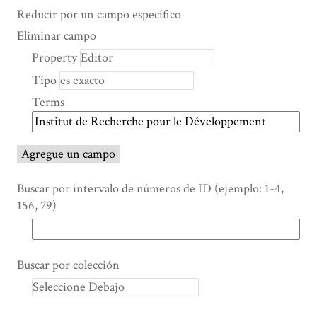
Search Property
Tipo de búsqueda
Términos de búsqueda
Ensamblador de Búsqueda
Reducir por un campo específico
Number
Eliminar campo
of
Property
rows
Tipo
in
"Reducir
Terms
por
un
campo
Agregue un campo
específico":
1
Buscar por intervalo de números de ID (ejemplo: 1-4,
156, 79)
Buscar por colección