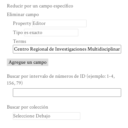
Search Property
Tipo de búsqueda
Términos de búsqueda
Ensamblador de Búsqueda
Reducir por un campo específico
Number
Eliminar campo
of
Property
rows
Tipo
in
"Reducir
Terms
por
un
campo
Agregue un campo
específico":
1
Buscar por intervalo de números de ID (ejemplo: 1-4,
156, 79)
Buscar por colección