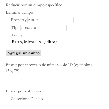
Search Property
Tipo de búsqueda
Términos de búsqueda
Ensamblador de Búsqueda
Reducir por un campo específico
Number
Eliminar campo
of
Property
rows
Tipo
in
"Reducir
Terms
por
un
campo
Agregue un campo
específico":
1
Buscar por intervalo de números de ID (ejemplo: 1-4,
156, 79)
Buscar por colección