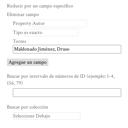
Search Property
Tipo de búsqueda
Términos de búsqueda
Ensamblador de Búsqueda
Reducir por un campo específico
Number
Eliminar campo
of
Property
rows
Tipo
in
"Reducir
Terms
por
un
campo
Agregue un campo
específico":
1
Buscar por intervalo de números de ID (ejemplo: 1-4,
156, 79)
Buscar por colección