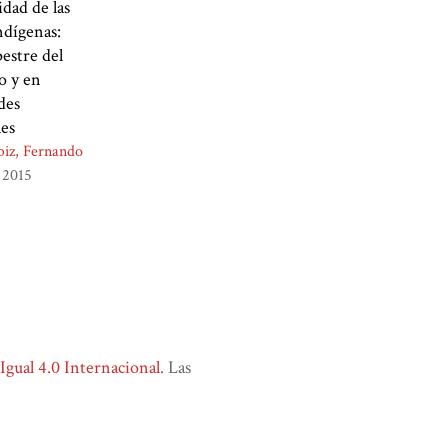
idad de las
ndígenas:
pestre del
o y en
des
les
biz, Fernando
2015
ual 4.0 Internacional
. Las