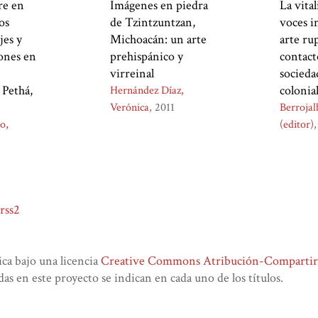
re en
Imágenes en piedra
La vital
los
de Tzintzuntzan,
voces i
jes y
Michoacán: un arte
arte ru
ones en
prehispánico y
contact
virreinal
socieda
Pethá,
colonia
Hernández Díaz,
Verónica
2011
Berrojal
o,
(editor)
rss2
lica bajo una licencia
Creative Commons Atribución-CompartirIg
das en este proyecto se indican en cada uno de los títulos.