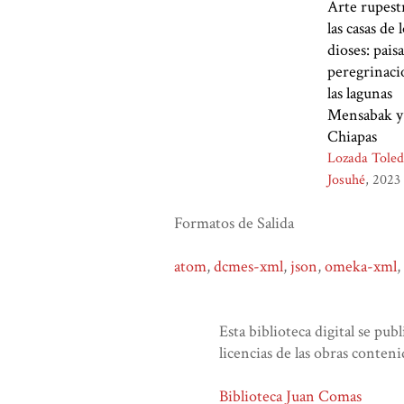
Arte rupest
las casas de 
dioses: paisa
peregrinaci
las lagunas
Mensabak y 
Chiapas
Lozada Toled
Josuhé
2023
Formatos de Salida
atom
,
dcmes-xml
,
json
,
omeka-xml
,
Esta biblioteca digital se pub
licencias de las obras conteni
Biblioteca Juan Comas